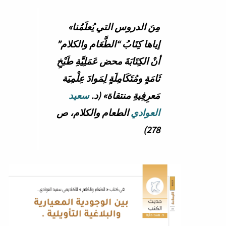
«مِنَ الدروس التي يُعلَمُنا
إياها كِتَابُ “الطَّعَام والكلام”
أنْ الكِتَابَةَ محض عَمَلِيَّةِ طَبْخِ
ثَامَةٍ ومُتَكَامِلَةٍ لِمَوادَ عِلْمِيَة
مَعرِفِيةِ منتقاة» (د.
سعيد
العوادي
الطعام والكلام، ص
278)