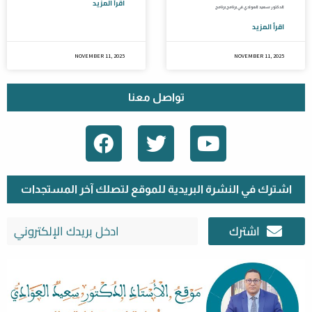
اقرأ المزيد
الدكتور سعيد العوادي في برنامج برنامج
اقرأ المزيد
NOVEMBER 11, 2025
NOVEMBER 11, 2025
تواصل معنا
F
T
Y
A
W
O
C
I
U
E
T
T
اشترك في النشرة البريدية للموقع لتصلك آخر المستجدات
B
T
U
اشترك
O
E
B
O
R
E
K