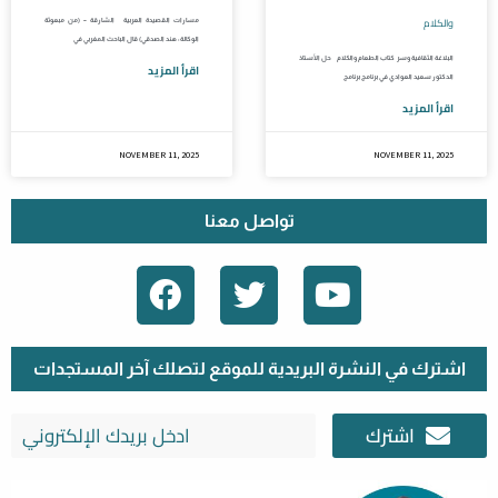
والكلام
مسارات القصيدة العربية الشارقة – (من مبعوثة
الوكالة: هند الصدقي) قال الباحث المغربي في
البلاغة الثقافية وسر كتاب الطعام والكلام حل الأستاذ
اقرأ المزيد
الدكتور سعيد العوادي في برنامج برنامج
اقرأ المزيد
NOVEMBER 11, 2025
NOVEMBER 11, 2025
تواصل معنا
F
T
Y
A
W
O
C
I
U
E
T
T
اشترك في النشرة البريدية للموقع لتصلك آخر المستجدات
B
T
U
اشترك
O
E
B
O
R
E