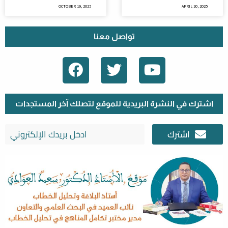
OCTOBER 19, 2025
APRIL 20, 2025
تواصل معنا
F
T
Y
A
W
O
C
I
U
E
T
T
اشترك في النشرة البريدية للموقع لتصلك آخر المستجدات
B
T
U
اشترك
O
E
B
O
R
E
K