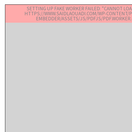
SETTING UP FAKE WORKER FAILED: "CANNOT LOAD
HTTPS://WWW.SAIDLAOUADI.COM/WP-CONTENT/P
EMBEDDER/ASSETS/JS/PDFJS/PDF.WORKER.M