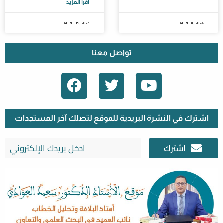
اقرأ المزيد
APRIL 19, 2025
APRIL 8, 2024
تواصل معنا
F
T
Y
A
W
O
C
I
U
E
T
T
اشترك في النشرة البريدية للموقع لتصلك آخر المستجدات
B
T
U
اشترك
O
E
B
O
R
E
K