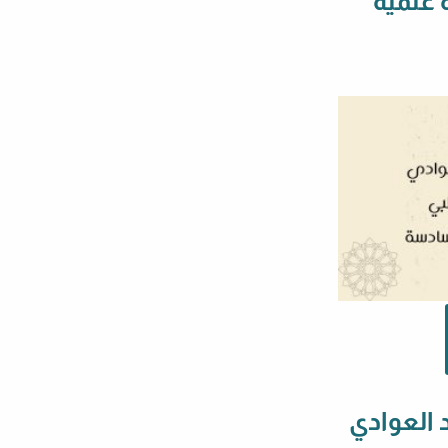
 علمية
 العوادي