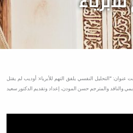
لأبرياء
 عنوان: “التحليل النفسي يلفق التهم للأبرياء: أوديب لم يقتل
اديمي والناقد والمترجم حسن المودن، إعداد وتقديم الدكتور سعيد