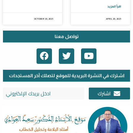
اقرأ المزيد
OCTOBER 19, 2025
APRIL 20, 2025
تواصل معنا
F
T
Y
A
W
O
C
I
U
E
T
T
اشترك في النشرة البريدية للموقع لتصلك آخر المستجدات
B
T
U
اشترك
O
E
B
O
R
E
K