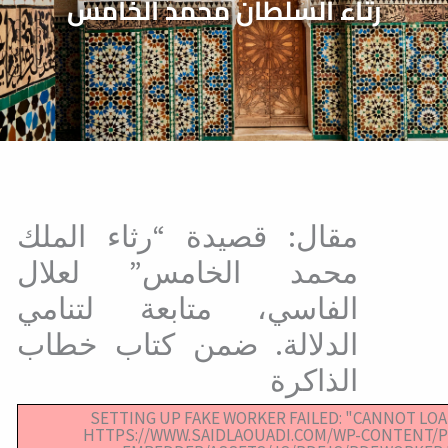
رثاء السلطان محمد الخامس
مقال: قصيدة “رثاء الملك
محمد الخامس” لعلال
الفاسي، متابعة لتنامي
الدلالة. ضمن كتاب خطاب
الذاكرة
SETTING UP FAKE WORKER FAILED: "CANNOT LOAD
HTTPS://WWW.SAIDLAOUADI.COM/WP-CONTENT/P