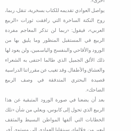
أخرى».
يواصل العوادي تقديمه للكتاب بسخرية، تنقل، ربما،
روح النكتة الساخرة التي رافقت ثورات «الربيع
العربي»، فيقول: «ربما لن تذكر المعاجم مفردة
الربيع في المستقبل المنظور وما يليق بها من
الورود والأقاحي والبنفسج والياسمين، ولن يعود لها
ذلك الألق الجميل الذي طالما احتفى به الشعراء
والعشاق والأطفال. وقد تغيب عن مقرراتنا الدراسية
قصيدة البحتري المتدفقة في وصف الربيع
الضاحك».
بعد أن يضعنا في صورة الورود المتبقية عن هذا
الربيع الذي تحول إلى كابوس، ويعلي من شأن «تلك
الخطابات التي ألفها المواطن البسيط والمثقف
ليعبر من خلالها»، سينقلنا العوادي إلى مستوى آخر