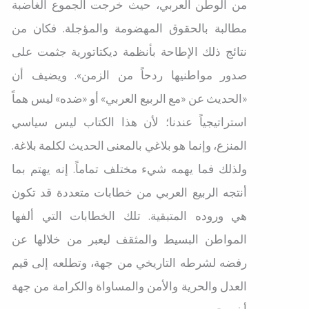
من الوطن العربي، حيث خرجت الجموع الغاضبة
مطالبة بالحقوق المهضومة والمؤجلة. فكان من
نتائج ذلك الإطاحة بأنظمة ديكتاتورية جثمت على
صدور مواطنيها ردحاً من الزمن». ويضيف أن
«الحديث عن «مع الربيع العربي» أو «ضده» ليس هماً
استراتيجياً عندنا؛ لأن هذا الكتاب ليس سياسي
المنزع، وإنما هو بلاغي بالمعنى الحديث لكلمة بلاغة.
ولذلك فما يهمه شيء مختلف تماماً. إنه يهتم بما
أنتجه الربيع العربي من خطابات متعددة قد تكون
هي وروده المتبقية. تلك الخطابات التي ألفها
المواطن البسيط والمثقف ليعبر من خلالها عن
رفضه لشرطه التاريخي من جهة، وتطلعه إلى قيم
العدل والحرية والأمن والمساواة والكرامة من جهة