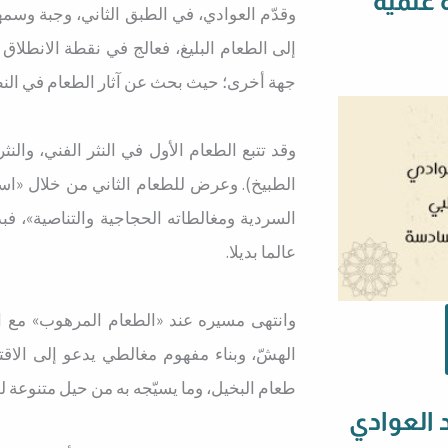
 علمية
وقدّم العوادي، في الطبق الثاني، وجبة وسمه
إلى الطعام البليغ، فعالج في نقطة الانطلاق 
جهة أخرى؛ حيث بحث عن آثار الطعام في النظ
وقد تتبع الطعام الأول في النثر الفني، والن
الطبيخ). وعرض للطعام الثاني من خلال «اس
السردية ومغالطاته الحجاجية والتناصية»، فبد
عالما بديلا.
وانتهى مسيره عند «الطعام المرهوب» مع ال
الهشّ، وبناء مفهوم مغالطي يدعو إلى الاق
طعام البخيل، وما يسيّجه به من حيل متنوعة لص
 العوادي