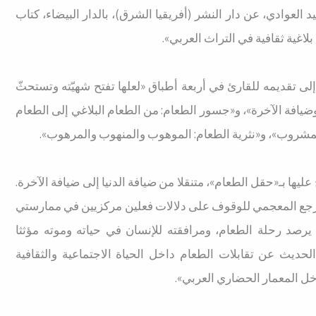
 العوادي، عن دار النشر (أفريقيا الشرق)، بالدار البيضاء، كتاب
اغية ثقافية في التراث العربي».
 تقديمه للقارئ في أربعة أطباق «لعلها تفتح شهيّته وتستحثّ
 وضيافة الآخرة»، و«جسور الطعام: من الطعام البلاغي إلى الطعام
والمشروب»، و«نثرية الطعام: الموهوب والمنهوب والمرهوب».
يها بـ«حقل الطعام»، متنقلا من ضيافة الدنيا إلى ضيافة الآخرة.
رجع المعجمي للوقوف على دلالات فعلين مركزيين في ممارستي
 يرصد رحلة الطعام، ومرافقته للإنسان في حياته وموته مؤثثا
حديث عن تقابلات الطعام داخل الحياة الاجتماعية والثقافية
اخل المعمار الحضاري العربي».