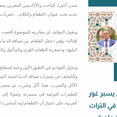
صدر، أخيرا، للباحث والأكاديمي المغربي سعيد
جديد تحت عنوان «الطعام والكلام… حفريات بل
ويقول المؤلف إن مقاربته للموضوع أفضت إلى
إقباله»، وهي «حقل الطعام: بين ضيافة الدنيا
البليغ»، و«شعرية الطعام: القِرى والمأكول 
وتناول العوادي في الطبق الأول وجبة اصطلح عل
وللكشف عن مميزات ضيافة الدنيا اعتمد الم
الأكل والشرب، هما: أَكَلَ وشَرِب. ثم مضى
 يسبر غور
للطفرات النوعية في مسيرته، وصولا إلى ال
العربية، على اعتبار أن «الطعام لبنة أساس د
 في التراث