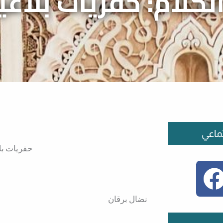
لكلام: حفريات بلاغي
ماعي
حفريات بلا
نضال برقان