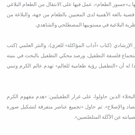
ا بـ«جسور الطعام»، عمل فيها على الانتقال من الطعام البلاغي
قضية بالغة الأهمية لدى المعنيين بالطعام من جهة، والبلاغة من
رية البلاغية في مستوييها المصطلحي والشاهدي.
ثر الإرشادي (كتاب «آداب المؤاكلة» للغزي)، والنثر العلمي (كتب
تجماع فلسفة التطفيل، ورصد محكي التطفيل بالبحث في بنيته
ا له أن «التطفيل رؤية طعامية للعالم» تهدم عالم الكرم وتبني
بخلاء الذين حاولوا، على غرار الطفيليين: «هدم مفهوم الكرم
تصاد والإصلاح». ثم حاول «تجميع عناصر متفرقة لتشكيل صورة
يانته عن الأكَلة المتلصّصين».