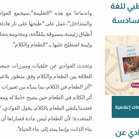
ظبي للغة
واندماجا مع هذه “التعليمة”،سيجمع العو
السادسة
والمتداخل”،عمل على “طبخها على نار هادئة ل
أطباق رئيسة،مسبوقة بمُفَتِّحة، ومختومة بتحل
وليمة اصطلح عليها بـ “الطعام والكلام”.
وتحدث العوادي عن خلفيات ومبررات جمعه بي
العلاقة بين الطعام والكلام وفق منظور بلاغ
“أثر الطعام في الكلام، بما يمدّه من تعبيرا
أثر الكلام في الطعام حين يصبح حاملا له ومعبّ
ات إعلامية
فعندما يلتقي الطعام بالكلام، يقول العوادي،
المتعددة؛ لأن الطعام ليس مادة قصاراها أن ت
بناء الذات، وإنما يمتد إلى بناء الحياة”.
ادي عن