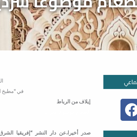
طعام موضوعا سردي
ال
ماعي
في “مطبخ ال
إيلاف من الرباط
الطعام موضوعا سرديا
صدر أخيرا،عن دار النشر “إفريقيا الشرق”