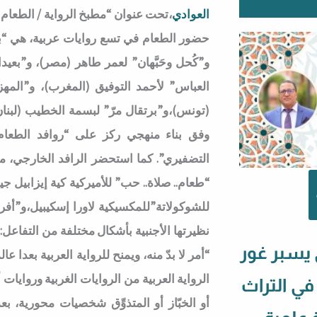
العوادي
،تحت عنوان “مطبخ الرواية / الطعام ا
حضور الطعام في تسع روايات عربية، هي “ب
و”كُحل وحَبَّهان” لعمر طاهر (مصر)، و”بعي
العباس” لأحمد التوفيق (المغرب)، و”المه
(تونس)،و”برتقال مرّ” لبسمة الخطيب (لبنان)
وفق بناء منهجي ركز على “روافد الطعام 
التضفيري”. كما استحضر الرافد الخارجي، م
“طعام.. صلاة.. حب” للأميركية كية إيزابيل ج
للشوكولاتة”للمكسيكية لاورا إسكيبيل،و”أفرود
نظيرتها الأجنبية بأشكال مختلفة من التفاعل:
 يسبر غور
“أمر لا بدّ منه، ويمنح للرواية العربية بعدا 
الرواية العربية من الروايات الغربية وروايات 
 في التراث
أو الخبّاز أو المتذوِّق شخصيات محورية،