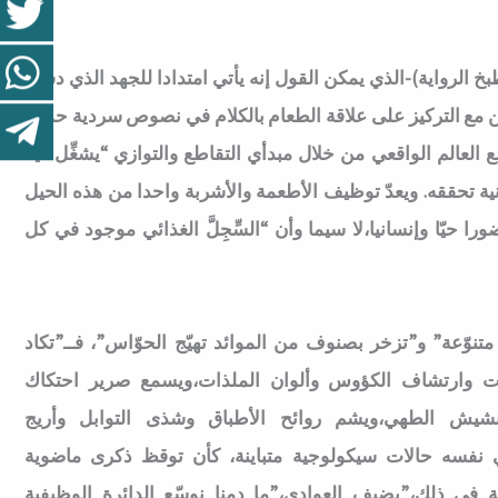
 الرواية)-الذي يمكن القول إنه يأتي امتدادا للجهد الذي دشنه
ن مع التركيز على علاقة الطعام بالكلام في نصوص سردية حديثة
مع العالم الواقعي من خلال مبدأي التقاطع والتوازي “يشغِّل فيه
نية تحققه. ويعدّ توظيف الأطعمة والأشربة واحدا من هذه الحيل
ا حيّا وإنسانيا،لا سيما وأن “السِّجِلَّ الغذائي موجود في كل
تنوّعة” و”تزخر بصنوف من الموائد تهيّج الحوّاس”، فــ”تكاد
ات وارتشاف الكؤوس وألوان الملذات،ويسمع صرير احتكاك
نشيش الطهي،ويشم روائح الأطباق وشذى التوابل وأريج
في نفسه حالات سيكولوجية متباينة، كأن توقظ ذكرى ماضوية
 في ذلك،”يضيف العوادي،”ما دمنا نوسّع الدائرة الوظيفية