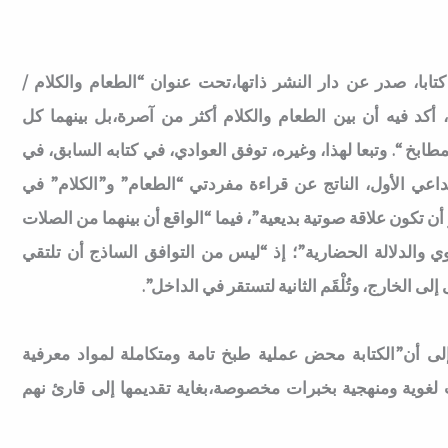
تابا، صدر عن دار النشر ذاتها،تحت عنوان “الطعام والكلام /
 أكد فيه أن بين الطعام والكلام أكثر من آصرة،بل بينهما كل
ابخ “. وتبعا لهذا، وغيره، توفق العوادي، في كتابه السابق، في
لتداعي الأول، الناتج عن قراءة مفردتي “الطعام” و”الكلام” في
و أن تكون علاقة صوتية بديعية”، فيما “الواقع أن بينهما من الصلات
وي والدلالة الحضارية”؛ إذ “ليس من التوافق الساذج أن تلتقي
إلى الخارج، وتُلْقَم الثانية لتستقر في الداخل”.
إلى أن”الكتابة محض عملية طبخ تامة ومتكاملة لمواد معرفية
ت لغوية ومنهجية بخبرات مخصوصة،بغاية تقديمها إلى قارئ نهم