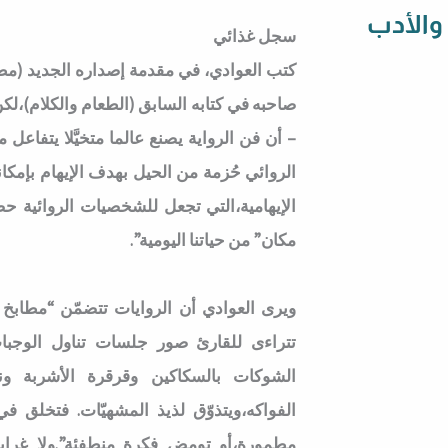
 والأدب
سجل غذائي
كتب العوادي، في مقدمة إصداره الجديد (مطبخ
صاحبه في كتابه السابق (الطعام والكلام)،لك
– أن فن الرواية يصنع عالما متخيَّلا يتفاعل 
الروائي حُزمة من الحيل بهدف الإيهام بإمكا
الإيهامية،التي تجعل للشخصيات الروائية حضور
مكان” من حياتنا اليومية”.
ويرى العوادي أن الروايات تتضمّن “مطابخ م
تتراءى للقارئ صور جلسات تناول الوجب
الشوكات بالسكاكين وقرقرة الأشربة و
الفواكه،ويتذوّق لذيذ المشهيّات. فتخلق 
مطمورة،أو تومض فكرة منطفئة”.ولا غرابة