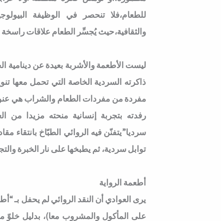
للطعام،فلا تنحصر في الوظيفة البيولوجي
والثقافية،حيث يُجسِّر الطعام علاقات راسخة م
ليست الأطعمة والأشربة بعيدة عن دينامية ا
ذاكرته السردية الخاصة التي تحمل معها تنويع
مفردة من مفردات الطعام والشراب هي عنوان ل
رفدته بتجربة إنسانية منحته مزيدا من الع
سرديا”يتفنّن فيه الروائي الطبّاخ بانتقاء م
توابل سردية، ثم يطبخها على نار الخبرة والتجرب
أطعمة الرواية
يرى العوادي أن النقد الروائي لم يحفل بـ “أ
على المأكول والمشروب معا)، بدليل خلوّ مد