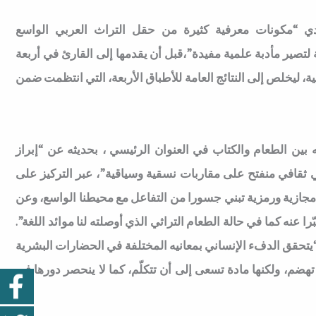
ادي “مكونات معرفية كثيرة من حقل التراث العربي الواسع
تصير مأدبة علمية مفيدة”،قبل أن يقدمها إلى القارئ في أربعة
ية، ليخلص إلى النتائج العامة للأطباق الأربعة، التي انتظمت ضمن
ن الطعام والكتاب في العنوان الرئيسي ، بحديثه عن “إبراز
ي ثقافي منفتح على مقاربات نسقية وسياقية”، عبر التركيز على
ت مجازية ورمزية تبني جسورا من التفاعل مع محيطنا الواسع، وعن
را عنه كما في حالة الطعام التراثي الذي أوصلته لنا موائد اللغة”.
 “يتحقق الدفء الإنساني بمعانيه المختلفة في الحضارات البشرية
هضم، ولكنها مادة تسعى إلى أن تتكلّم، كما لا ينحصر دورها في