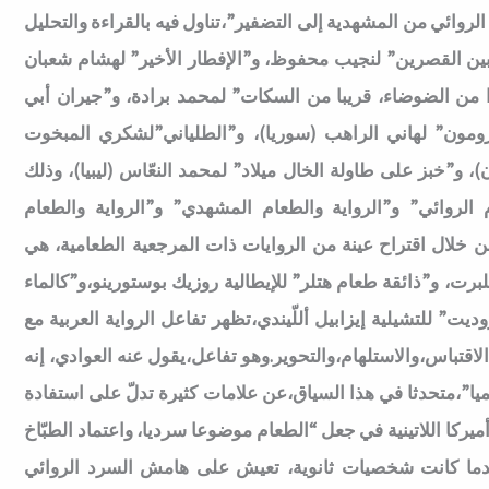
لروائي من المشهدية إلى التضفير”،تناول فيه بالقراءة والتحليل
ين القصرين” لنجيب محفوظ، و”الإفطار الأخير” لهشام شعبان
دا من الضوضاء، قريبا من السكات” لمحمد برادة، و”جيران أبي
زومون” لهاني الراهب (سوريا)، و”الطلياني”لشكري المبخوت
، و”خبز على طاولة الخال ميلاد” لمحمد النعّاس (ليبيا)، وذلك
الروائي” و”الرواية والطعام المشهدي” و”الرواية والطعام
ن خلال اقتراح عينة من الروايات ذات المرجعية الطعامية، هي
يلبرت، و”ذائقة طعام هتلر” للإيطالية روزيك بوستورينو،و”كالماء
يت” للتشيلية إيزابيل أللّيندي،تظهر تفاعل الرواية العربية مع
الاقتباس،والاستلهام،والتحوير.وهو تفاعل،يقول عنه العوادي، إنه
عالميا”،متحدثا في هذا السياق،عن علامات كثيرة تدلّ على استفادة
أميركا اللاتينية في جعل “الطعام موضوعا سرديا، واعتماد الطبّاخ
 بعدما كانت شخصيات ثانوية، تعيش على هامش السرد الروائي