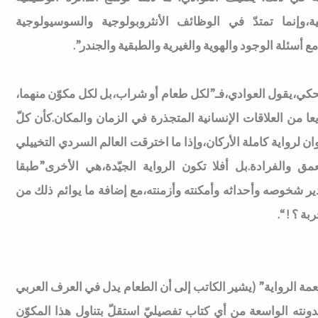
ة،وإنما تمتدّ في الوظائف الأنثروبولوجية والسوسيولوجية
ع أسئلة الوجود والهوية والغيرية والطبقية والجندر”.
لحكي،يقول العوادي،فـ”لكل طعام أو شراب،بل لكل مكوّن منهما،
ا من العلاقات الإنسانية المتجذرة في الزمان والمكان.كأن كلّ
رواية كاملة الأركان،وإذا ما اخترقت العالم السردي التخييلي
مق والفرادة.بل أفلا تكون الرواية الجيّدة،هي الأخرى”طبقا
قادير شخوصه وأحداثه وأمكنته وأزمنته،مع إضافة ما يوائم ذلك من
ة ؟ ! “.
طعمة الرواية” (يشير الكاتب إلى أن الطعام يدل في العرف العربي
ونته الواسعة من أي كتاب تفصيليّ استقلّ بتناول هذا المكوّن