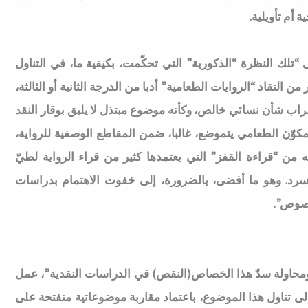
 أم تأويلية.
“تلك النظرة “الذكورية” التي تحكّمت، بكيفية ما، في التناول
ن النقاد “الروايات الطعامية” أدبا من الدرجة الثانية أو الثالثة،
اب شأن نسائي خالص، وكأنه موضوع مبتذل لا يليق بوقار النقد
لمكوّن الطعامي يتموضع، غالبا، ضمن المقاطع الوصفية للرواية،
من “قراءة القفز” التي يعتمدها كثير من قراء الرواية لطيّ
لسرد. وهو ما أفضى، بالضرورة، إلى خفوت الاهتمام بدراسات
صوص”.
ومحاولة سدّ هذا الخصاص(النقص) في الدراسات النقدية”، عمل
إلى تناول هذا الموضوع، باعتماد مقاربة موضوعاتية منفتحة على