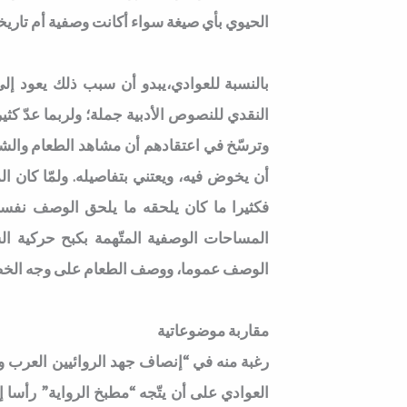
الحيوي بأي صيغة سواء أكانت وصفية أم تاريخية
بالنسبة للعوادي،يبدو أن سبب ذلك يعود إلى 
النقدي للنصوص الأدبية جملة؛ ولربما عدّ كثير م
وترسّخ في اعتقادهم أن مشاهد الطعام والشر
أن يخوض فيه، ويعتني بتفاصيله. ولمّا كان ا
فكثيرا ما كان يلحقه ما يلحق الوصف نفسه 
المساحات الوصفية المتّهمة بكبح حركية ا
الوصف عموما، ووصف الطعام على وجه الخ
مقاربة موضوعاتية
رغبة منه في “إنصاف جهد الروائيين العرب 
العوادي على أن يتّجه “مطبخ الرواية” رأسا 