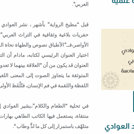
 علمية
العربي”.
قبل “مطبخ الرواية” بأشهر ، نشر العوادي ك
حفريات بلاغية وثقافية في التراث العربي”،
الأواصر،فــ”الأطباق نصوص والطهاة نحاة المط
اختيار العنوان الرئيسي لكتابه، مادام أن ا
العنوان قد يكون من أن “العلاقة بينهما لا تعد
المتوثقة ما يتجاوز الصوت إلى المعنى اللغ
اللفظة واللقمة في فم الإنسان، فتُلْفَظ الأولى 
في تحلية “الطعام والكلام”،يشير العوادي 
منتقاة، يستعمل فيها الكاتب الطاهي بهارا
 العوادي
متلهّف باستمرار إلى كل ما لذَّ وطاب “.