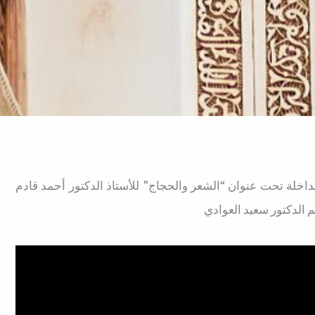
داخلة تحت عنوان “الشعر والحجاج” للأستاذ الدكتور أحمد قادم
م الدكتور سعيد العوادي