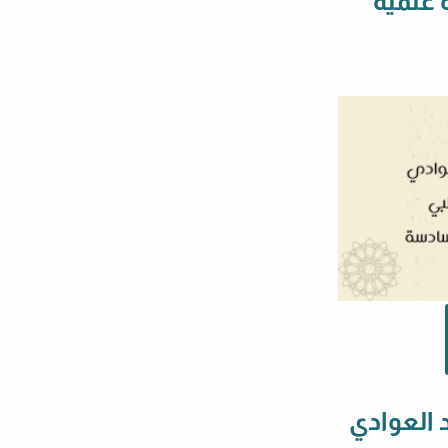
 علمية
 العوادي