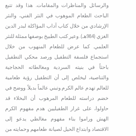
والرسائل والمناظرات والمقامات. هذا وقد تتبع
الباحث الطعام الموهوب في النثر الفني، والنثر
الإرشادي من خلال كتاب آداب المؤاكلة لبدر الدين
الغزي (984هـ). وعير كتب الطبيخ بوصفها ممثلة للنثر
العلمي. كما عرض للطعام المنهوب من خلال
استجماع فلسفة التطفيل ورصد محكي التطفيل
باحثاً في بنيته السردية ومغالطاته الحجاجية
والتناصية، ليخلص إلى أن التطفيل رؤية طعامية
للعالم تهدم عالم الكرم وتبني عالماً بديلاً. ووضح في
خضم دراسته للطعام المرهوب أن البخلاء قد
حاولوا، على غرار الطفيليين هدم مفهوم الكرم
الهش وراموا بناء مفهوم مغالطي يدعو إلى
الاقتصاد وابتداع الحيل لصيانة طعامهم وحمايته من