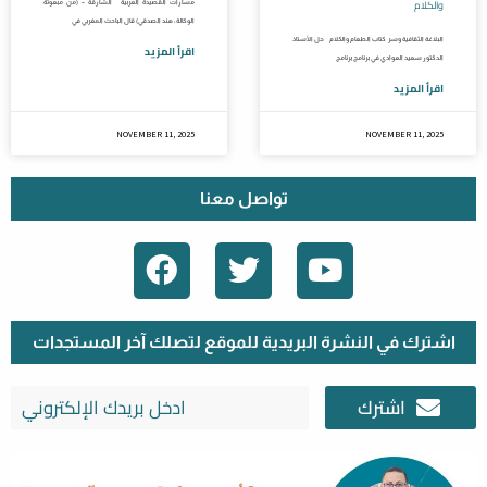
والكلام
مسارات القصيدة العربية الشارقة – (من مبعوثة
الوكالة: هند الصدقي) قال الباحث المغربي في
البلاغة الثقافية وسر كتاب الطعام والكلام حل الأستاذ
اقرأ المزيد
الدكتور سعيد العوادي في برنامج برنامج
اقرأ المزيد
NOVEMBER 11, 2025
NOVEMBER 11, 2025
تواصل معنا
F
T
Y
A
W
O
C
I
U
E
T
T
اشترك في النشرة البريدية للموقع لتصلك آخر المستجدات
B
T
U
اشترك
O
E
B
O
R
E
K