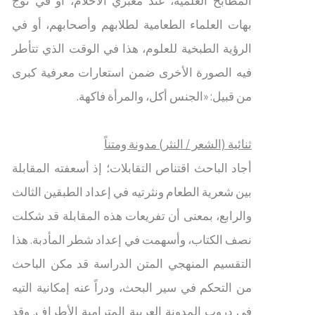
المطابخ العلمية، عند معبري الأحلام، أو في توج
بهات العلماء الطعامية لطلابهم وأصحابهم، أو في
الرؤية الطبخية للعلوم، هذا في الوقت الذي تتأطر
فيه الصورة الأخرى ضمن استعارات معرفية كبرى
من قبيل: «الجنس أكل، والمرأة فاكهة.
ثنائية (الشعر / النثر) مدونة ومتناً
أجاد الباحث اقتناص التقابلات؛ إذ أسعفته المقابلة
بين شعرية الطعام ونثرتيه في إعداد الطبقين الثالث
والرابع، بمعنى أن تفريعات هذه المقابلة قد شكلت
نصف الكتاب، وأسهمت في إعداد شطر المأدبة. هذا
التقسيم المنهجي المتن الدراسة قد مكن الباحث
من التحكم في سير البحث، ودراً عنه إمكانية التيه
في دروب المدونة العربية المترامية الأطراف. وقد