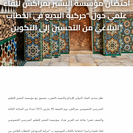
احتضان مؤسسة البشير بمراكش للقاء
علمي حول “حركية البديع في الخطاب
البلاغي من التحسين إلى التكوين”
نظم منتدى الضاد الدولي للإبداع والتنمية بالمغرب بتنسيق مع مؤسسة البشير للتعليم
المدرسي الخصوصي بمراكش، يوم الجمعة 06 مارس 2015 ابتداء من الساعة الثالثة
والنصف عصرا بقاعة عبد العزيز بغداد بمؤسسة البشير للتعليم المدرسي الخصوصي
لقاء علميا دراسيا احتفائيا بالكتاب الموسوم ب “حركية البديع في الخطاب البلاغي من